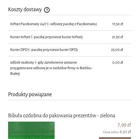
Koszty dostawy
Cena nie zawiera ewentualnych kosztów płatności
InPost Paczkomaty 24/7
(- odbiorę paczkę z Paczkomatu)
17,50 zł
Kurier InPost
(- paczkę przyniesie kurier InPost)
21,50 zł
Kurier DPD
(- paczkę przyniesie kurier DPD)
25,00 zł
odbiór osobisty
(- gdy zamówienie zostanie
0,00 zł
przygotowane odbiorę je w siedzibie firmy w Bielsku-
Białej)
Produkty powiązane
Bibuła ozdobna do pakowania prezentów - zielona
7,99 zł
6,50 zł
Cena netto: