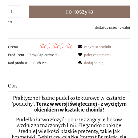
do koszyka
szt.
dodaj do przechowalni
Ocena:
zapytaj o produkt
Producent:
Torby Papierowe SC
poleć znajomemu
Kod produktu:
PPch-zie
dodaj opinię
Opis
Praktyczne i ładne pudełko tekturowe w kształcie
"poduchy".
Teraz w wersji świątecznej - z wyciętym
okienkiem w kształcie choinki!
Pudełko łatwo złożyć - poprzez zagięcie boków
wzdłuż zaznaczonych linii. Elegancko opakuje
średniej wielkości płaskie prezenty, takie jak
kosmetyki, T-shirt czy książkę (format B5 mieści się