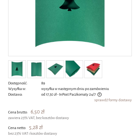
Dostępność:
89
Wysyłka w:
wysyłka w następnym dniu po zamówieniu
Dostawa:
od 17,50 zł
- InPost Paczkomaty 24/7
sprawdź formy dostawy
Cena nie zawiera ewentualnych kosztów płatności
6,50 zł
Cena brutto:
zawiera 23% VAT, bez kosztów dostawy
5,28 zł
Cena netto:
bez 23% VAT i kosztów dostawy