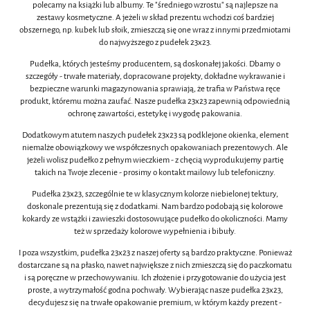
polecamy na książki lub albumy. Te "średniego wzrostu" są najlepsze na
zestawy kosmetyczne. A jeżeli w skład prezentu wchodzi coś bardziej
obszernego, np. kubek lub słoik, zmieszczą się one wraz z innymi przedmiotami
do najwyższego z pudełek 23x23.
Pudełka, których jesteśmy producentem, są doskonałej jakości. Dbamy o
szczegóły - trwałe materiały, dopracowane projekty, dokładne wykrawanie i
bezpieczne warunki magazynowania sprawiają, że trafia w Państwa ręce
produkt, któremu można zaufać. Nasze pudełka 23x23 zapewnią odpowiednią
ochronę zawartości, estetykę i wygodę pakowania.
Dodatkowym atutem naszych pudełek 23x23 są podklejone okienka, element
niemalże obowiązkowy we współczesnych opakowaniach prezentowych. Ale
jeżeli wolisz pudełko z pełnym wieczkiem - z chęcią wyprodukujemy partię
takich na Twoje zlecenie - prosimy o kontakt mailowy lub telefoniczny.
Pudełka 23x23, szczególnie te w klasycznym kolorze niebielonej tektury,
doskonale prezentują się z dodatkami. Nam bardzo podobają się kolorowe
kokardy ze wstążki i zawieszki dostosowujące pudełko do okoliczności. Mamy
też w sprzedaży kolorowe wypełnienia i bibuły.
I poza wszystkim, pudełka 23x23 z naszej oferty są bardzo praktyczne. Ponieważ
dostarczane są na płasko, nawet największe z nich zmieszczą się do paczkomatu
i są poręczne w przechowywaniu. Ich złożenie i przygotowanie do użycia jest
proste, a wytrzymałość godna pochwały. Wybierając nasze pudełka 23x23,
decydujesz się na trwałe opakowanie premium, w którym każdy prezent -