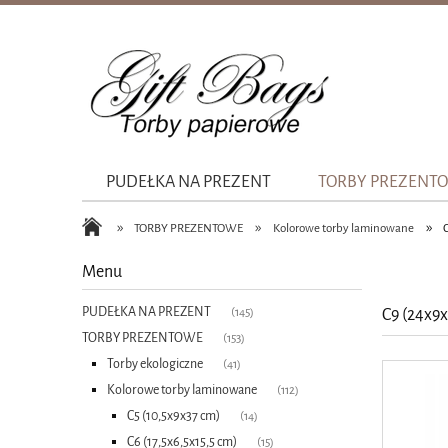
PUDEŁKA NA PREZENT
TORBY PREZENT
»
»
»
TORBY PREZENTOWE
Kolorowe torby laminowane
Menu
PUDEŁKA NA PREZENT
C9 (24x9x
(145)
TORBY PREZENTOWE
(153)
Torby ekologiczne
(41)
Kolorowe torby laminowane
(112)
C5 (10,5x9x37 cm)
(14)
C6 (17,5x6,5x15,5 cm)
(15)