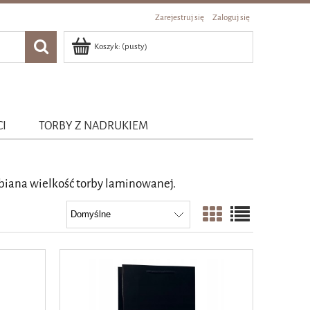
Zarejestruj się
Zaloguj się
Koszyk:
(pusty)
CI
TORBY Z NADRUKIEM
ubiana wielkość torby laminowanej.