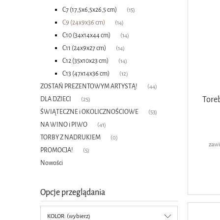
C7 (17,5x6,5x26,5 cm)
(15)
C9 (24x9x36 cm)
(14)
C10 (34x14x44 cm)
(14)
C11 (24x9x27 cm)
(14)
C12 (35x10x23 cm)
(14)
C13 (47x14x36 cm)
(12)
ZOSTAŃ PREZENTOWYM ARTYSTĄ!
(44)
Tore
DLA DZIECI
(25)
ŚWIĄTECZNE i OKOLICZNOŚCIOWE
(53)
NA WINO i PIWO
(41)
TORBY Z NADRUKIEM
(0)
zawi
PROMOCJA!
(5)
Nowości
Opcje przeglądania
KOLOR: (wybierz)