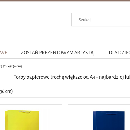
OWE
ZOSTAŃ PREZENTOWYM ARTYSTĄ!
DLA DZIE
C9 (24x9x36 cm)
Torby papierowe trochę większe od A4 - najbardziej l
36 cm)