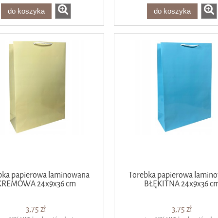
do koszyka
do koszyka
bka papierowa laminowana
Torebka papierowa lamin
KREMOWA 24x9x36 cm
BŁĘKITNA 24x9x36 c
3,75 zł
3,75 zł