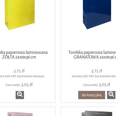
bka papierowa laminowana
Torebka papierowa lamin
ŻÓŁTA 24x9x36 cm
GRANATOWA 24x9x36 
3,75 zł
3,75 zł
era 23% VAT, bez kosztów dostawy
zawiera 23% VAT, bez kosztów do
3,05 zł
3,05 zł
Cena netto:
Cena netto:
do koszyka