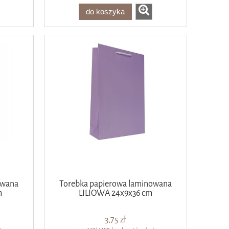
do koszyka
owana
Torebka papierowa laminowana
m
LILIOWA 24x9x36 cm
3,75 zł