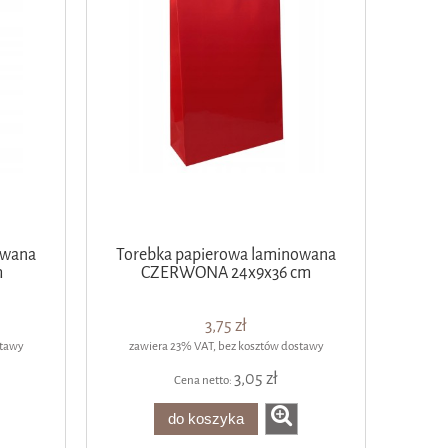
owana
Torebka papierowa laminowana
m
CZERWONA 24x9x36 cm
3,75 zł
stawy
zawiera 23% VAT, bez kosztów dostawy
3,05 zł
Cena netto:
do koszyka