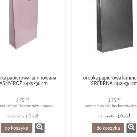
bka papierowa laminowana
Torebka papierowa lamin
JASNY RÓŻ 24x9x36 cm
SREBRNA 24x9x36 c
3,75 zł
3,75 zł
era 23% VAT, bez kosztów dostawy
zawiera 23% VAT, bez kosztów do
3,05 zł
3,05 zł
Cena netto:
Cena netto:
do koszyka
do koszyka