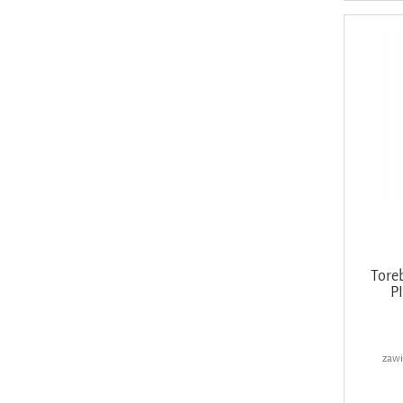
Tore
P
zawi