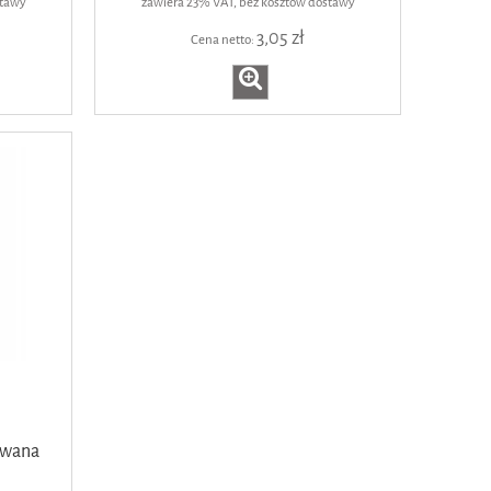
stawy
zawiera 23% VAT, bez kosztów dostawy
3,05 zł
Cena netto:
owana