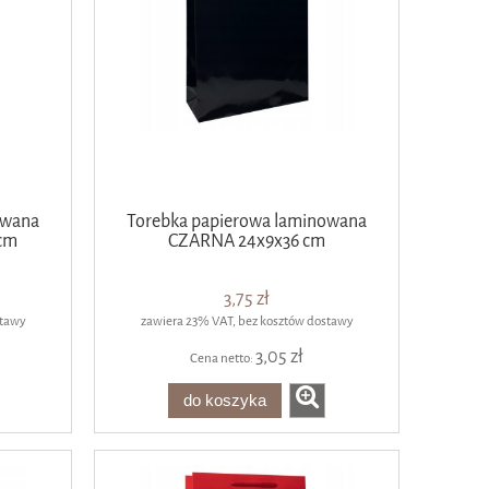
owana
Torebka papierowa laminowana
cm
CZARNA 24x9x36 cm
3,75 zł
stawy
zawiera 23% VAT, bez kosztów dostawy
3,05 zł
Cena netto:
do koszyka