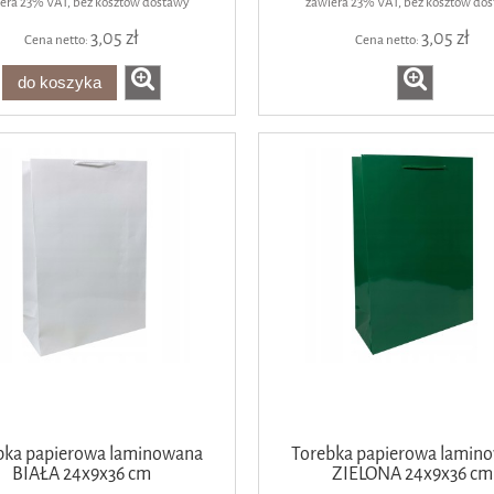
era 23% VAT, bez kosztów dostawy
zawiera 23% VAT, bez kosztów do
3,05 zł
3,05 zł
Cena netto:
Cena netto:
do koszyka
bka papierowa laminowana
Torebka papierowa lamin
BIAŁA 24x9x36 cm
ZIELONA 24x9x36 cm