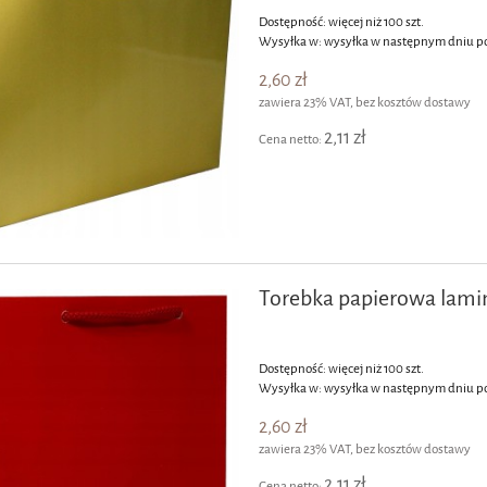
Dostępność:
więcej niż 100 szt.
Wysyłka w:
wysyłka w następnym dniu p
2,60 zł
zawiera 23% VAT, bez kosztów dostawy
2,11 zł
Cena netto:
Torebka papierowa lam
Dostępność:
więcej niż 100 szt.
Wysyłka w:
wysyłka w następnym dniu p
2,60 zł
zawiera 23% VAT, bez kosztów dostawy
2,11 zł
Cena netto: