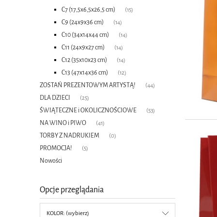
C7 (17,5x6,5x26,5 cm)
(15)
C9 (24x9x36 cm)
(14)
C10 (34x14x44 cm)
(14)
C11 (24x9x27 cm)
(14)
C12 (35x10x23 cm)
(14)
C13 (47x14x36 cm)
(12)
ZOSTAŃ PREZENTOWYM ARTYSTĄ!
(44)
DLA DZIECI
(25)
ŚWIĄTECZNE i OKOLICZNOŚCIOWE
(53)
NA WINO i PIWO
(41)
TORBY Z NADRUKIEM
(0)
PROMOCJA!
(5)
Nowości
Opcje przeglądania
KOLOR: (wybierz)