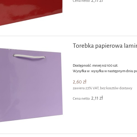
2,11 zł
Cena netto:
Torebka papierowa lami
Dostępność:
mniej niż 100 szt.
Wysyłka w:
wysyłka w następnym dniu p
2,60 zł
zawiera 23% VAT, bez kosztów dostawy
2,11 zł
Cena netto: