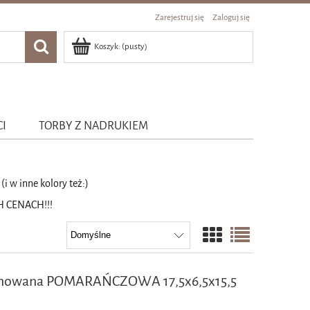
Zarejestruj się
Zaloguj się
Koszyk:
(pusty)
CI
TORBY Z NADRUKIEM
(i w inne kolory też:)
 CENACH!!!
minowana POMARAŃCZOWA 17,5x6,5x15,5