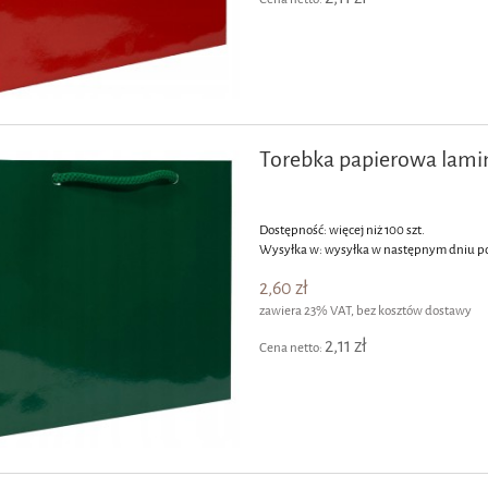
Torebka papierowa lami
Dostępność:
więcej niż 100 szt.
Wysyłka w:
wysyłka w następnym dniu p
2,60 zł
zawiera 23% VAT, bez kosztów dostawy
2,11 zł
Cena netto: