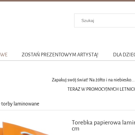
OWE
ZOSTAŃ PREZENTOWYM ARTYSTĄ!
DLA DZIE
Zapakuj swój świat! Na żółto i na niebiesko... 
TERAZ W PROMOCYJNYCH LETNICH
 torby laminowane
Torebka papierowa la
cm