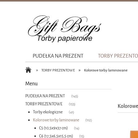
PUDEŁKA NA PREZENT
TORBY PREZENT
»
»
TORBY PREZENTOWE
Kolorowe torby laminowane
Menu
PUDEŁKA NA PREZENT
(145)
TORBY PREZENTOWE
(153)
Kolorowe
Torby ekologiczne
(41)
Kolorowe torby laminowane
(112)
C5 (10,5x9x37 cm)
(14)
C6 (17,5x6,5x15,5 cm)
(15)