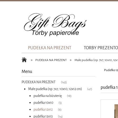
PUDEŁKA NA PREZENT
TORBY PREZENT
»
»
PUDEŁKA NA PREZENT
Małe pudełka (np. 7x7, 10x10, 12x
Pudełko 12
Menu
PUDEŁKA NA PREZENT
(145)
pudełka 1
Małe pudełka (np. 7x7, 10x10, 12x12 cm)
(47)
pudełka na biżuterię
(18)
pudełka 10x10
(5)
pudełka 12x12
(6)
pudełka 13x13
(14)