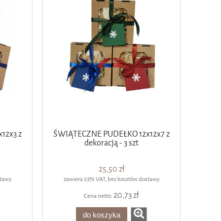
12x3 z
ŚWIĄTECZNE PUDEŁKO 12x12x7 z
dekoracją - 3 szt
25,50 zł
stawy
zawiera 23% VAT, bez kosztów dostawy
20,73 zł
Cena netto:
do koszyka