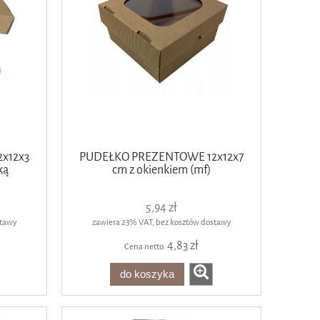
x12x3
PUDEŁKO PREZENTOWE 12x12x7
ką
cm z okienkiem (mf)
5,94 zł
stawy
zawiera 23% VAT, bez kosztów dostawy
4,83 zł
Cena netto:
do koszyka