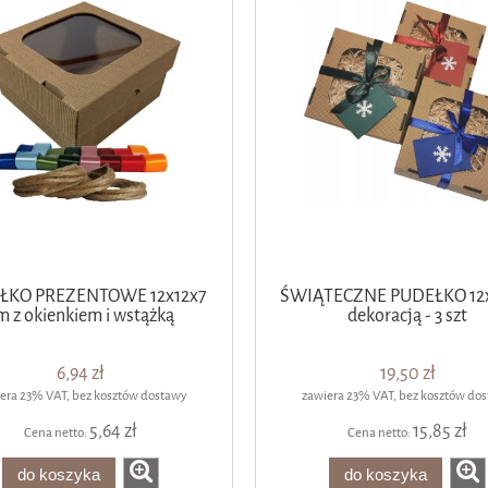
ŁKO PREZENTOWE 12x12x7
ŚWIĄTECZNE PUDEŁKO 12x
m z okienkiem i wstążką
dekoracją - 3 szt
6,94 zł
19,50 zł
era 23% VAT, bez kosztów dostawy
zawiera 23% VAT, bez kosztów do
5,64 zł
15,85 zł
Cena netto:
Cena netto:
do koszyka
do koszyka