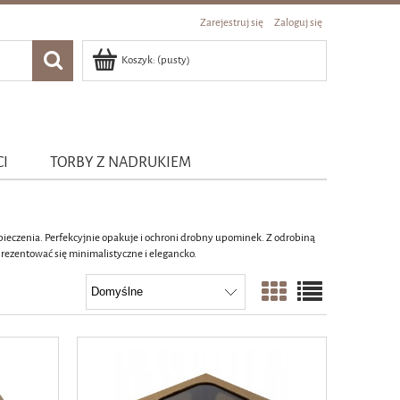
Zarejestruj się
Zaloguj się
Koszyk:
(pusty)
CI
TORBY Z NADRUKIEM
ieczenia. Perfekcyjnie opakuje i ochroni drobny upominek. Z odrobiną
rezentować się minimalistyczne i elegancko.