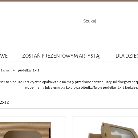
OWE
ZOSTAŃ PREZENTOWYM ARTYSTĄ!
DLA DZIE
»
12 cm)
pudełka 12x12
x12 to nieduże i praktyczne opakowanie na mały przedmiot potrzebujący solidnego zabezp
wypełnienia lub cieniutką kolorową bibułką Twoje pudełko 12x12 będzie p
2x12