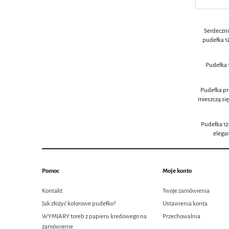
Serdeczni
pudełka 12
Pudełka 1
Pudełka pr
mieszczą się
Pudełka 12x
elegan
Pomoc
Moje konto
Kontakt
Twoje zamówienia
Jak złożyć kolorowe pudełko?
Ustawienia konta
WYMIARY toreb z papieru kredowego na
Przechowalnia
zamówienie