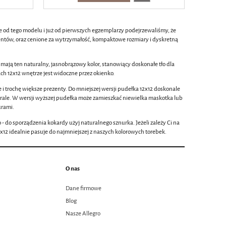
 od tego modelu i już od pierwszych egzemplarzy podejrzewaliśmy, że
lientów, oraz cenione za wytrzymałość, kompaktowe rozmiary i dyskretną
mają ten naturalny, jasnobrązowy kolor, stanowiący doskonałe tło dla
ch 12x12 wnętrze jest widoczne przez okienko.
 trochę większe prezenty. Do mniejszej wersji pudełka 12x12 doskonale
korale. W wersji wyższej pudełka może zamieszkać niewielka maskotka lub
urami.
- do sporządzenia kokardy użyj naturalnego sznurka. Jeżeli zależy Ci na
x12 idealnie pasuje do najmniejszej z naszych kolorowych torebek.
O nas
Dane firmowe
Blog
Nasze Allegro