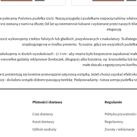
e polecamy Państwu pudełka 12x12. Naszą przygodę z pudełkami rozpoczynaliśmy właśnie
x12 zostaną z nami na dłużej. Od lat są niezmiennie lubiane i wybierane przez naszych K
elegancję.
2x12 wykonujemy z tektur falistych lub gładkich, pozyskiwanych z makulatury. To dlatego 
znajdującego się w środku prezentu. To ważne, gdyż we wszystkich pudełka
odukujemy w dwóch wysokościach - 3 i 7 cm - aby można było bezpiecznie zapakować małe i
 niewielkie gadżety reklamowe (breloczek, długopis) albo biżuteria, np. bransoletka lub 
małe słoiczki z egzotycznymi konfit
12 prezentują się świetnie przewiązane satynową wstążką. Jeżeli chcesz uzyskać efekt eko 
cji - do koloru wstążki dobierz pasującą torebkę. Podpowiadamy: niższa wersja pudełka 12
Płatności i dostawa
Regulamin
Czas dostawy
Polityka prywatności
Koszt dostawy
Regulaminy
Odbiór osobisty
Zwroty i reklamacje