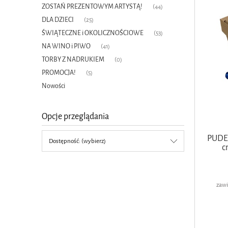
ZOSTAŃ PREZENTOWYM ARTYSTĄ!
(44)
DLA DZIECI
(25)
ŚWIĄTECZNE i OKOLICZNOŚCIOWE
(53)
NA WINO i PIWO
(41)
TORBY Z NADRUKIEM
(0)
PROMOCJA!
(5)
Nowości
Opcje przeglądania
PUDE
Dostępność: (wybierz)
c
zawi