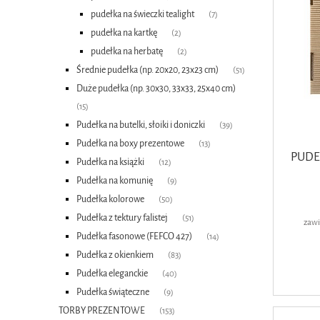
pudełka na świeczki tealight
(7)
pudełka na kartkę
(2)
pudełka na herbatę
(2)
Średnie pudełka (np. 20x20, 23x23 cm)
(51)
Duże pudełka (np. 30x30, 33x33, 25x40 cm)
(15)
Pudełka na butelki, słoiki i doniczki
(39)
Pudełka na boxy prezentowe
(13)
PUDE
Pudełka na książki
(12)
Pudełka na komunię
(9)
Pudełka kolorowe
(50)
Pudełka z tektury falistej
(51)
zawi
Pudełka fasonowe (FEFCO 427)
(14)
Pudełka z okienkiem
(83)
Pudełka eleganckie
(40)
Pudełka świąteczne
(9)
TORBY PREZENTOWE
(153)