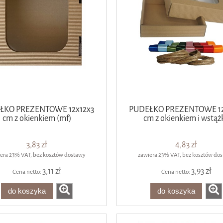
ŁKO PREZENTOWE 12x12x3
PUDEŁKO PREZENTOWE 12
cm z okienkiem (mf)
cm z okienkiem i wstąż
3,83 zł
4,83 zł
era 23% VAT, bez kosztów dostawy
zawiera 23% VAT, bez kosztów do
3,11 zł
3,93 zł
Cena netto:
Cena netto:
do koszyka
do koszyka