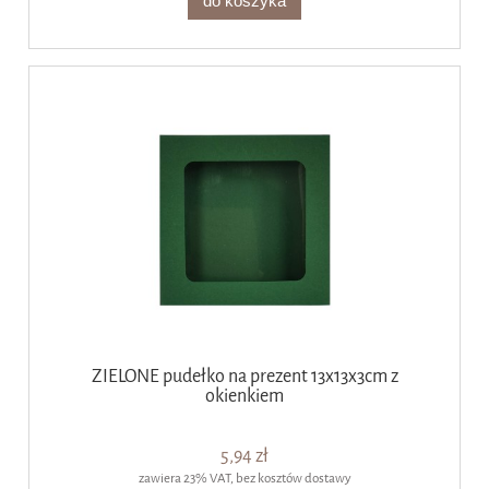
do koszyka
ZIELONE pudełko na prezent 13x13x3cm z
okienkiem
5,94 zł
zawiera 23% VAT, bez kosztów dostawy