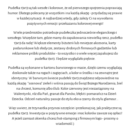
Pudełka 13x13 są tak wesołe i kolorowe, że od pierwszego spojrzenia poprawiają
humor. Dlatego polecamy je wszystkim i na każdą okazję - przydadzą się prawie
w każdej sytuacji. A najbardziej wtedy, gdy zależy Ci na wywołaniu
pozytywnych emocji i przekazaniu kolorowej energii!
Wiele przedmiotów potrzebuje pudełeczka jednocześnie eleganckiego i
wesołego. Wszędzie tam, gdzie mamy do zapakowania niewielką rzecz, pudełko
13x13 da radę! Większe elementy biżuterii lub mniejsze akcesoria, karty
podarunkowe lub słodycze, zestawy drobnych firmowych gadżetów lub
reklamowe próbki produktów - to wszystko i o wiele więcej zapakujesz do
pudełka 13x13. I będzie wyglądało pięknie.
Pudełka są wykonane w kartonu barwionego w masie, dzięki czemu wyglądają
doskonale także na rogach i zagięciach, a kolor w środku i na zewnątrz jest
identyczny. W barwnym świecie pudełek 13x13 znajdziesz odpowiednie na
każdą okazję: "sosnowa" zieleń i wiśnia pasują do Świąt Bożego Narodzenia, biel
na chrzest, komunię albo ślub. Kolor czerwony jest niezastąpiony na
Walentynki, róż dla Pań, granat dla Panów, błękit i pomarańcz na Dzień
Dziecka. Odcień naturalny pasuje do stylu eko a czarny do stylu glamour...
Więc uwierz, że trzynastka przynosi szczęście i przekonaj się, jak praktyczne są
pudełka 13x13. Inwestycja w pozytywne emocje i moc kolorów zawsze się opłaci!
A jeżeli zamiast okienka chcesz hot-stamping z firmowym logo - prosimy o
wiadomość:)