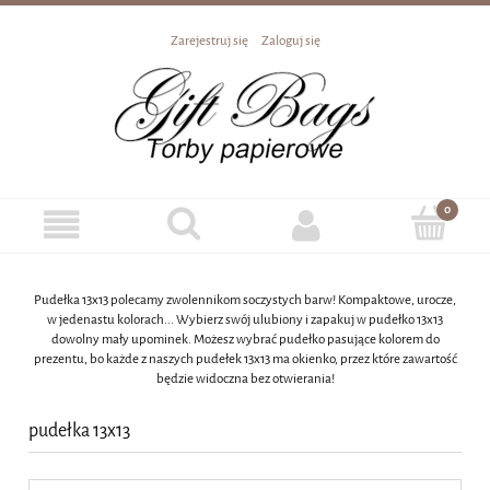
Zarejestruj się
Zaloguj się
Pudełka 13x13 polecamy zwolennikom soczystych barw! Kompaktowe, urocze,
w jedenastu kolorach... Wybierz swój ulubiony i zapakuj w pudełko 13x13
dowolny mały upominek. Możesz wybrać pudełko pasujące kolorem do
prezentu, bo każde z naszych pudełek 13x13 ma okienko, przez które zawartość
będzie widoczna bez otwierania!
pudełka 13x13